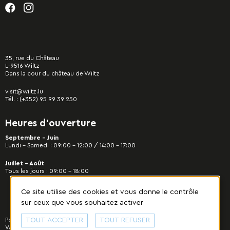
35, rue du Château
L-9516 Wiltz
Dans la cour du château de Wiltz
visit@wiltz.lu
Tél. :
(+352) 95 99 39 250
Heures d’ouverture
Septembre - Juin
Lundi – Samedi : 09:00 – 12:00 / 14:00 – 17:00
Juillet - Août
Tous les jours : 09:00 – 18:00
Ce site utilise des cookies et vous donne le contrôle
sur ceux que vous souhaitez activer
Politique de confidentialité
TOUT ACCEPTER
|
Gestion des cookies
TOUT REFUSER
© 2022 Commune de
Wiltz - Tous droits réservés. Designed & developed by
cropmark
.