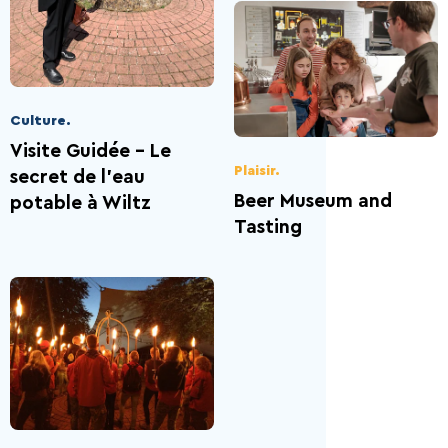
Découverte de la
Comment venir?
Restaurants.
Visites guidées
Contact.
Gîtes.
Nature
Culture.
Visite Guidée - Le
Plaisir.
secret de l'eau
Beer Museum and
potable à Wiltz
Tasting
5 Choses à faire
Activités d'été 2026
Capitale de la Bière
La Bataille des