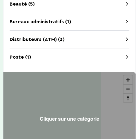
Beauté (5)
Bureaux administratifs (1)
Découverte de la
Comment venir?
Restaurants.
Visites guidées
Contact.
Gîtes.
Nature
Distributeurs (ATM) (3)
Poste (1)
5 Choses à faire
Activités d'été 2026
Cliquer sur une catégorie
Capitale de la Bière
La Bataille des