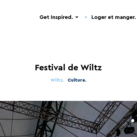
Get Inspired.
Loger et manger.
Festival de Wiltz
Wiltz.
Culture.
Découverte de la Nature
Hôtels.
Adresses utiles.
Visites guidées
Campings.
Événements.