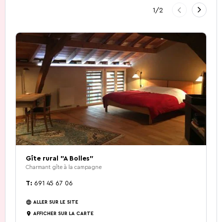
Précédent
1
/
2
Suivan
Découverte de la
Comment venir?
Restaurants.
Visites guidées
Contact.
Gîtes.
Nature
5 Choses à faire
Activités d'été 2026
Gîte rural "A Bolles"
Charmant gîte à la campagne
T:
691 45 67 06
ALLER SUR LE SITE
AFFICHER SUR LA CARTE
Capitale de la Bière
La Bataille des