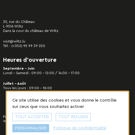
35, rue du Château
L-9516 Wiltz
Dans la cour du château de Wiltz
visit@wiltz.lu
Tél. :
(+352) 95 99 39 250
Heures d’ouverture
Septembre - Juin
Lundi – Samedi : 09:00 – 12:00 / 14:00 – 17:00
Juillet - Août
Tous les jours : 09:00 – 18:00
Ce site utilise des cookies et vous donne le contrôle
sur ceux que vous souhaitez activer
Politique de confidentialité
TOUT ACCEPTER
|
Gestion des cookies
TOUT REFUSER
© 2022 Commune de
Wiltz - Tous droits réservés. Designed & developed by
cropmark
.
PERSONNALISER
Politique de confidentialité