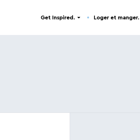
Get Inspired.
Loger et manger.
Découverte de la Nature
Hôtels.
Adresses utiles.
Visites guidées
Campings.
Événements.