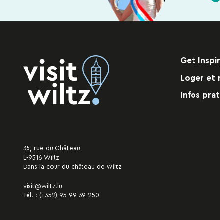
Get Inspi
Loger et 
Infos prat
35, rue du Château
L-9516 Wiltz
Dans la cour du château de Wiltz
visit@wiltz.lu
Tél. :
(+352) 95 99 39 250