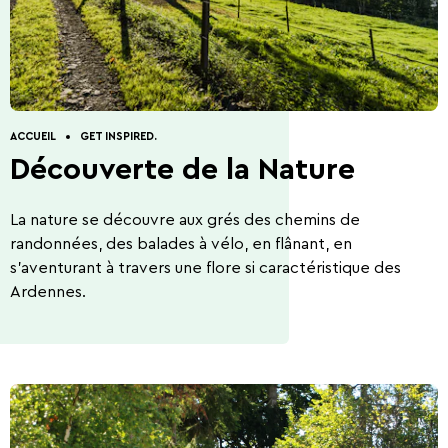
Découverte de la
Comment venir?
Restaurants.
Visites guidées
Contact.
Gîtes.
Nature
ACCUEIL
GET INSPIRED.
Découverte de la Nature
La nature se découvre aux grés des chemins de
randonnées, des balades à vélo, en flânant, en
s’aventurant à travers une flore si caractéristique des
5 Choses à faire
Activités d'été 2026
Ardennes.
Capitale de la Bière
La Bataille des