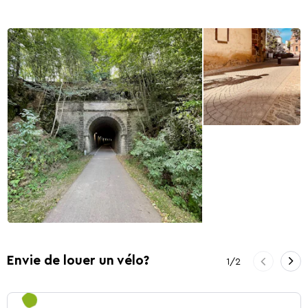
Précédent
Envie de louer un vélo?
1
/
2
Sui