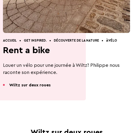
Découverte de la
Comment venir?
Restaurants.
Visites guidées
Contact.
Gîtes.
Nature
ACCUEIL
GET INSPIRED.
DÉCOUVERTE DE LA NATURE
À VÉLO
Rent a bike
Louer un vélo pour une journée à Wiltz? Philippe nous
raconte son expérience.
5 Choses à faire
Activités d'été 2026
Wiltz sur deux roues
Capitale de la Bière
La Bataille des
Wiltz sur deux roues