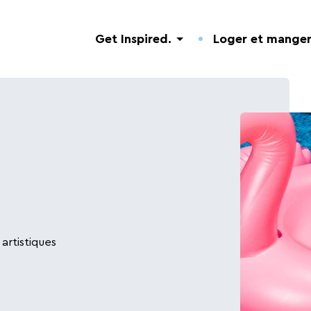
Get Inspired.
Loger et manger
Découverte de la Nature
Hôtels.
Adresses utiles.
Visites guidées
Campings.
Événements.
artistiques