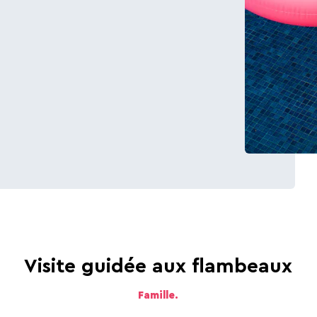
Capitale de la Bière
La Bataille des Ardennes
Visite guidée aux flambeaux
Famille.