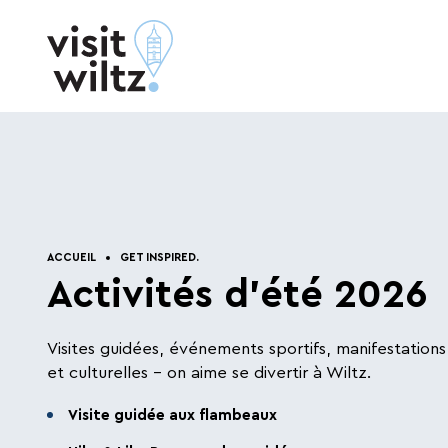
Passer directement au contenu
Loger et
Infos pratiques
.
Get
manger
.
ACCUEIL
GET INSPIRED.
Inspired
.
Activités d'été 2026
Connectivité, productivité, efficacité, le
Visites guidées, événements sportifs, manifestations 
monde d’aujourd’hui tourne à un rythme
et culturelles - on aime se divertir à Wiltz.
effréné. De temps en temps, il faut savoir
prendre du recul, prendre le temps de
Visite guidée aux flambeaux
respirer et de s’oxygéner. C’est