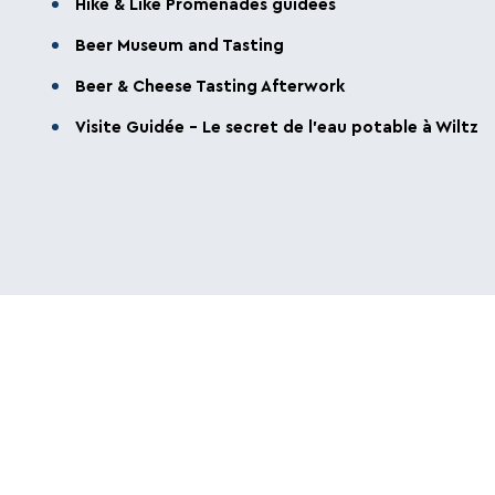
Hike & Like Promenades guidées
exactement ce que Wiltz a à vous offrir.
Beer Museum and Tasting
Beer & Cheese Tasting Afterwork
Visite Guidée - Le secret de l'eau potable à Wiltz