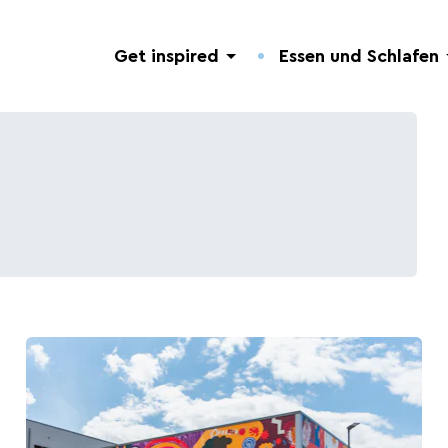
Get inspired
Essen und Schlafen
Entdeckung der Natur
Hotels.
Nützliche Adressen.
Geführte Touren
Campingplätze.
Veranstaltungen.