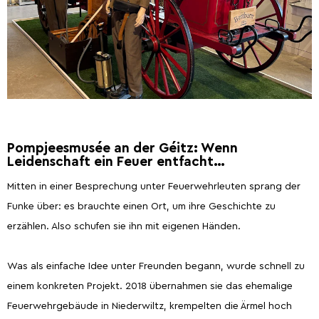
Entdeckung der Natur
Geführte Touren
Anfahrt nach Wiltz.
Restaurants.
Ferienhäuser.
Kontakt.
5 Things to do
Sommeraktivitäten
Pompjeesmusée an der Géitz: Wenn
2026
Leidenschaft ein Feuer entfacht…
Mitten in einer Besprechung unter Feuerwehrleuten sprang der
Funke über: es brauchte einen Ort, um ihre Geschichte zu
erzählen. Also schufen sie ihn mit eigenen Händen.
Hauptstadt des Bieres
Die Ardennenschlacht
Was als einfache Idee unter Freunden begann, wurde schnell zu
einem konkreten Projekt. 2018 übernahmen sie das ehemalige
Feuerwehrgebäude in Niederwiltz, krempelten die Ärmel hoch