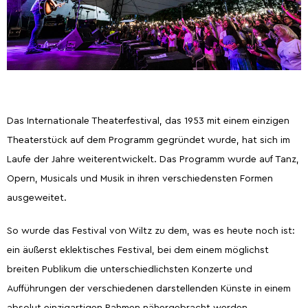
Entdeckung der Natur
Geführte Touren
Anfahrt nach Wiltz.
Restaurants.
Ferienhäuser.
Kontakt.
Das Internationale Theaterfestival, das 1953 mit einem einzigen
5 Things to do
Sommeraktivitäten
Theaterstück auf dem Programm gegründet wurde, hat sich im
2026
Laufe der Jahre weiterentwickelt. Das Programm wurde auf Tanz,
Opern, Musicals und Musik in ihren verschiedensten Formen
ausgeweitet.
So wurde das Festival von Wiltz zu dem, was es heute noch ist:
ein äußerst eklektisches Festival, bei dem einem möglichst
Hauptstadt des Bieres
Die Ardennenschlacht
breiten Publikum die unterschiedlichsten Konzerte und
Aufführungen der verschiedenen darstellenden Künste in einem
absolut einzigartigen Rahmen nähergebracht werden.