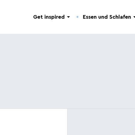
Get inspired
Essen und Schlafen
Entdeckung der Natur
Hotels.
Nützliche Adressen.
Geführte Touren
Campingplätze.
Veranstaltungen.