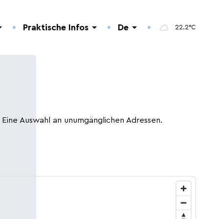
Praktische Infos
De
22.2°C
Fr
En
Eine Auswahl an unumgänglichen Adressen.
5 Things to do
Restaurants.
Anfahrt nach Wiltz.
Sommeraktivitäten
Ferienhäuser.
Kontakt.
2026