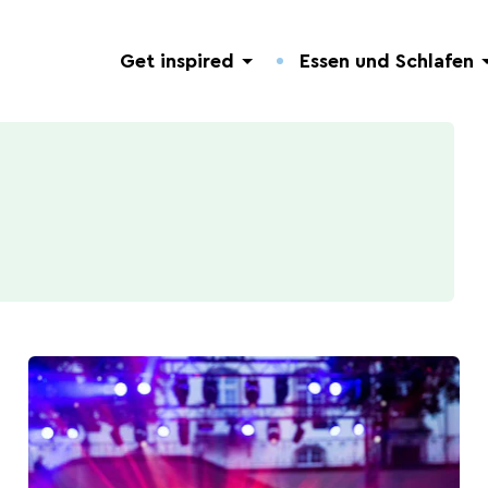
Get inspired
Essen und Schlafen
Entdeckung der Natur
Hotels.
Nützliche Adressen.
Geführte Touren
Campingplätze.
Veranstaltungen.