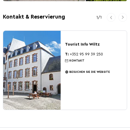
Vorherige
Kontakt & Reservierung
1
/
1
Wei
Tourist Info Wiltz
T:
+352 95 99 39 250
KONTAKT
BESUCHEN SIE DIE WEBSITE