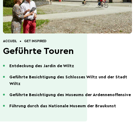
Entdeckung der Natur
Geführte Touren
Anfahrt nach Wiltz.
Restaurants.
Ferienhäuser.
Kontakt.
ACCUEIL
GET INSPIRED
Geführte Touren
5 Things to do
Sommeraktivitäten
2026
Entdeckung des Jardin de Wiltz
Geführte Besichtigung des Schlosses Wiltz und der Stadt
Wiltz
Geführte Besichtigung des Museums der Ardennenoffensive
Führung durch das Nationale Museum der Braukunst
Hauptstadt des Bieres
Die Ardennenschlacht