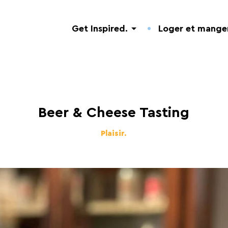
Get Inspired.
Loger et manger
Beer & Cheese Tasting
Plaisir.
Découverte de la Nature
Hôtels.
Adresses utiles.
Visites guidées
Campings.
Événements.