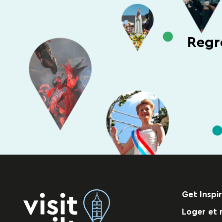
Regr
Get Inspi
Loger et 