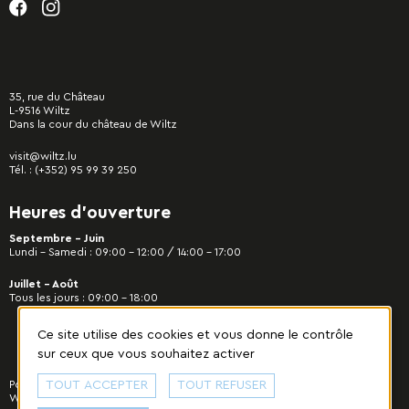
35, rue du Château
L-9516 Wiltz
Dans la cour du château de Wiltz
visit@wiltz.lu
Tél. :
(+352) 95 99 39 250
Heures d’ouverture
Septembre - Juin
Lundi – Samedi : 09:00 – 12:00 / 14:00 – 17:00
Juillet - Août
Tous les jours : 09:00 – 18:00
Ce site utilise des cookies et vous donne le contrôle
sur ceux que vous souhaitez activer
Politique de confidentialité
TOUT ACCEPTER
|
Gestion des cookies
TOUT REFUSER
© 2022 Commune de
Wiltz - Tous droits réservés. Designed & developed by
cropmark
.