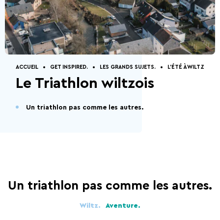
Découverte de la
Comment venir?
Restaurants.
Visites guidées
Contact.
Gîtes.
Nature
ACCUEIL
GET INSPIRED.
LES GRANDS SUJETS.
L'ÉTÉ À WILTZ
Le Triathlon wiltzois
Un triathlon pas comme les autres.
5 Choses à faire
Activités d'été 2026
Un triathlon pas comme les autres.
Wiltz.
Aventure.
Capitale de la Bière
La Bataille des