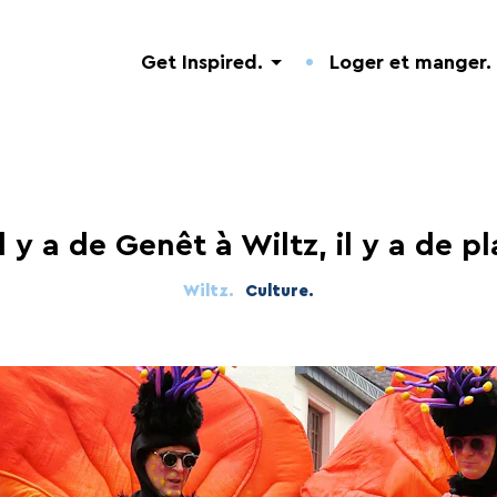
Get Inspired.
Loger et manger.
l y a de Genêt à Wiltz, il y a de pla
Wiltz.
Culture.
Découverte de la Nature
Hôtels.
Adresses utiles.
Visites guidées
Campings.
Événements.