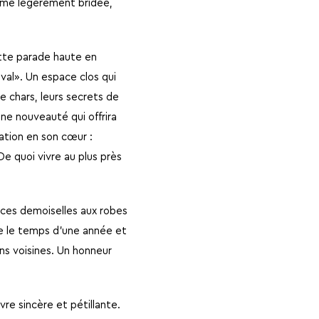
orme légèrement bridée,
ette parade haute en
ival». Un espace clos qui
de chars, leurs secrets de
Une nouveauté qui offrira
ation en son cœur :
e quoi vivre au plus près
 ces demoiselles aux robes
re le temps d’une année et
ons voisines. Un honneur
re sincère et pétillante.