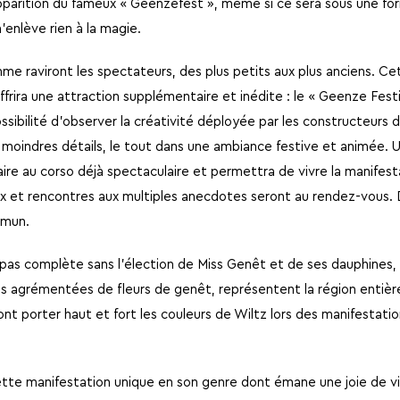
pparition du fameux « Geenzefest », même si ce sera sous une f
’enlève rien à la magie.
e raviront les spectateurs, des plus petits aux plus anciens. C
offrira une attraction supplémentaire et inédite : le « Geenze Fest
possibilité d’observer la créativité déployée par les constructeurs 
s moindres détails, le tout dans une ambiance festive et animée. 
re au corso déjà spectaculaire et permettra de vivre la manifest
ux et rencontres aux multiples anecdotes seront au rendez-vous. D
mmun.
 pas complète sans l’élection de Miss Genêt et de ses dauphines,
res agrémentées de fleurs de genêt, représentent la région entiè
nt porter haut et fort les couleurs de Wiltz lors des manifestati
tte manifestation unique en son genre dont émane une joie de viv