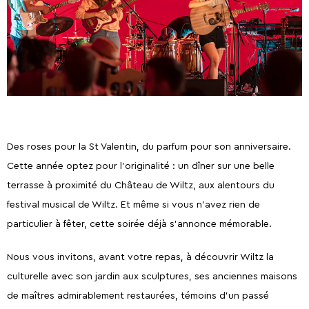
Découverte de la
Comment venir?
Restaurants.
Visites guidées
Contact.
Gîtes.
Nature
Des roses pour la St Valentin, du parfum pour son anniversaire.
Cette année optez pour l’originalité : un dîner sur une belle
5 Choses à faire
Activités d'été 2026
terrasse à proximité du Château de Wiltz, aux alentours du
festival musical de Wiltz. Et même si vous n’avez rien de
particulier à fêter, cette soirée déjà s’annonce mémorable.
Nous vous invitons, avant votre repas, à découvrir Wiltz la
culturelle avec son jardin aux sculptures, ses anciennes maisons
de maîtres admirablement restaurées, témoins d’un passé
Capitale de la Bière
La Bataille des