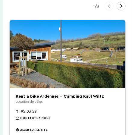
Précédent
1
/
3
Suivan
Découverte de la
Comment venir?
Restaurants.
Visites guidées
Contact.
Gîtes.
Nature
5 Choses à faire
Activités d'été 2026
Rent a bike Ardennes - Camping Kaul Wiltz
Location de vélos
T:
95 03 59
CONTACTEZ-NOUS
ALLER SUR LE SITE
Capitale de la Bière
La Bataille des