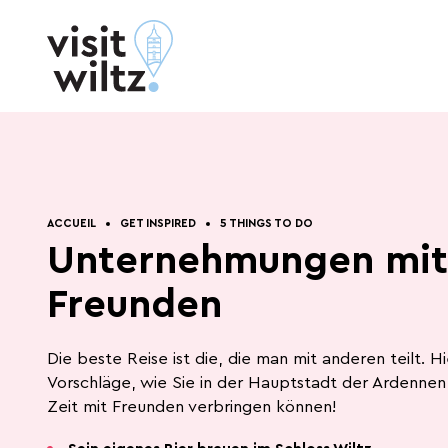
Zum Inhalt springen
Essen und
Praktische
ACCUEIL
GET INSPIRED
5 THINGS TO DO
Schlafen
Infos
Unternehmungen mit
Get inspired
Freunden
Konnektivität, Produktivität, Effizienz -
die Welt von heute dreht sich in rasantem
Die beste Reise ist die, die man mit anderen teilt. Hi
Tempo. Von Zeit zu Zeit ist es wichtig,
Vorschläge, wie Sie in der Hauptstadt der Ardennen
innezuhalten, einen Schritt
Zeit mit Freunden verbringen können!
zurückzutreten und durchzuatmen. Genau
das hat Wiltz zu bieten.