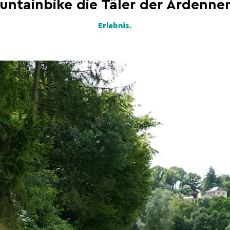
untainbike die Täler der Ardenne
Erlebnis.