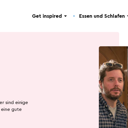
Get inspired
Essen und Schlafen
Entdeckung der Natur
Hotels.
Nützliche Adressen.
Geführte Touren
Campingplätze.
Veranstaltungen.
er sind einige
 eine gute