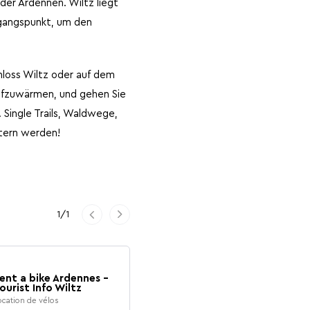
der Ardennen. Wiltz liegt
sgangspunkt, um den
chloss Wiltz oder auf dem
 aufzuwärmen, und gehen Sie
 Single Trails, Waldwege,
stern werden!
Vorherige
1
/
1
Weiter
ent a bike Ardennes -
ourist Info Wiltz
ocation de vélos