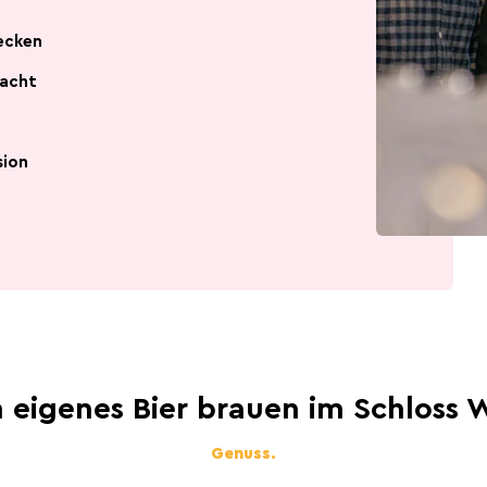
ecken
lacht
Hauptstadt des Bieres
Die Ardennenschlacht
sion
n eigenes Bier brauen im Schloss W
Genuss.