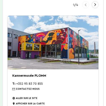
Précédent
1
/
4
Suivan
Découverte de la
Comment venir?
Restaurants.
Visites guidées
Contact.
Gîtes.
Nature
5 Choses à faire
Activités d'été 2026
Kannermusée PLOMM
T:
+352 95 83 70 855
CONTACTEZ-NOUS
ALLER SUR LE SITE
Capitale de la Bière
La Bataille des
AFFICHER SUR LA CARTE