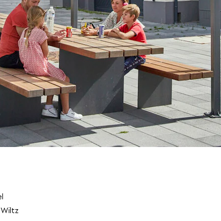
l
 Wiltz