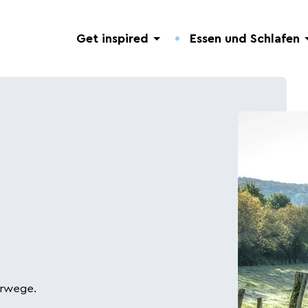
Get inspired
Essen und Schlafen
Entdeckung der Natur
Hotels.
Nützliche Adressen.
Geführte Touren
Campingplätze.
Veranstaltungen.
erwege.