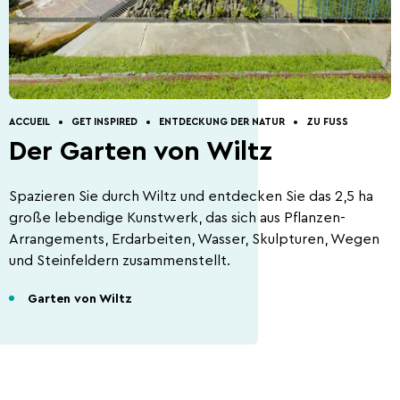
Entdeckung der Natur
Geführte Touren
Anfahrt nach Wiltz.
Restaurants.
Ferienhäuser.
Kontakt.
ACCUEIL
GET INSPIRED
ENTDECKUNG DER NATUR
ZU FUSS
Der Garten von Wiltz
5 Things to do
Sommeraktivitäten
2026
Spazieren Sie durch Wiltz und entdecken Sie das 2,5 ha
große lebendige Kunstwerk, das sich aus Pflanzen-
Arrangements, Erdarbeiten, Wasser, Skulpturen, Wegen
und Steinfeldern zusammenstellt.
Garten von Wiltz
Hauptstadt des Bieres
Die Ardennenschlacht