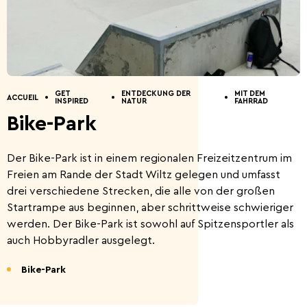
Entdeckung der Natur
Geführte Touren
Anfahrt nach Wiltz.
Restaurants.
Ferienhäuser.
Kontakt.
GET
ENTDECKUNG DER
MIT DEM
ACCUEIL
INSPIRED
NATUR
FAHRRAD
Bike-Park
5 Things to do
Sommeraktivitäten
2026
Der Bike-Park ist in einem regionalen Freizeitzentrum im
Freien am Rande der Stadt Wiltz gelegen und umfasst
drei verschiedene Strecken, die alle von der großen
Startrampe aus beginnen, aber schrittweise schwieriger
werden. Der Bike-Park ist sowohl auf Spitzensportler als
auch Hobbyradler ausgelegt.
Hauptstadt des Bieres
Die Ardennenschlacht
Bike-Park