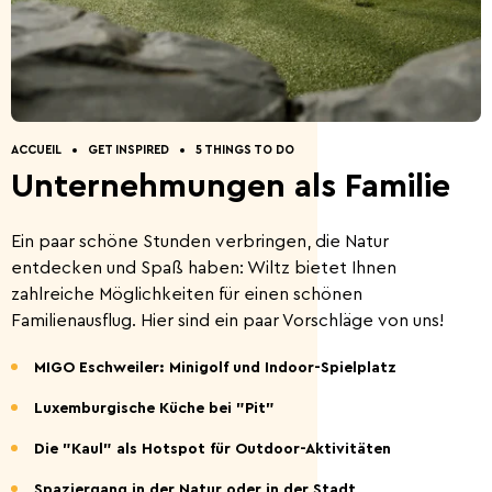
Entdeckung der Natur
Geführte Touren
Anfahrt nach Wiltz.
Restaurants.
Ferienhäuser.
Kontakt.
ACCUEIL
GET INSPIRED
5 THINGS TO DO
Unternehmungen als Familie
5 Things to do
Sommeraktivitäten
2026
Ein paar schöne Stunden verbringen, die Natur
entdecken und Spaß haben: Wiltz bietet Ihnen
zahlreiche Möglichkeiten für einen schönen
Familienausflug. Hier sind ein paar Vorschläge von uns!
MIGO Eschweiler: Minigolf und Indoor-Spielplatz
Luxemburgische Küche bei "Pit"
Hauptstadt des Bieres
Die Ardennenschlacht
Die "Kaul" als Hotspot für Outdoor-Aktivitäten
Spaziergang in der Natur oder in der Stadt