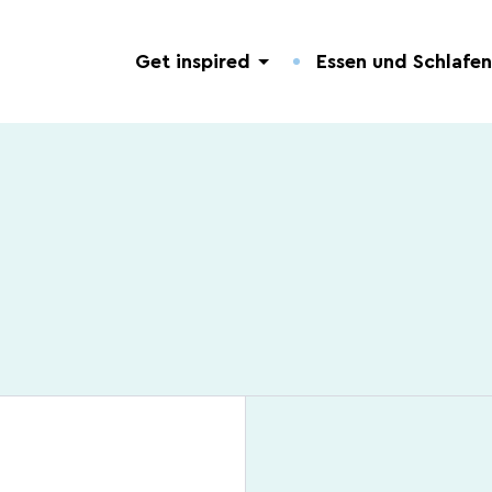
Get inspired
Essen und Schlafen
Entdeckung der Natur
Hotels.
Nützliche Adressen.
Geführte Touren
Campingplätze.
Veranstaltungen.