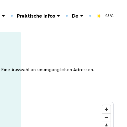
Praktische Infos
De
23°C
Fr
En
Eine Auswahl an unumgänglichen Adressen.
5 Things to do
Restaurants.
Anfahrt nach Wiltz.
Sommeraktivitäten
Ferienhäuser.
Kontakt.
2026