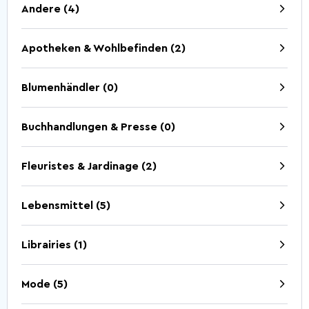
Andere (4)
Entdeckung der Natur
Geführte Touren
Apotheken & Wohlbefinden (2)
Anfahrt nach Wiltz.
Restaurants.
Ferienhäuser.
Kontakt.
Blumenhändler (0)
Buchhandlungen & Presse (0)
5 Things to do
Sommeraktivitäten
2026
Fleuristes & Jardinage (2)
Lebensmittel (5)
Librairies (1)
Hauptstadt des Bieres
Die Ardennenschlacht
Mode (5)