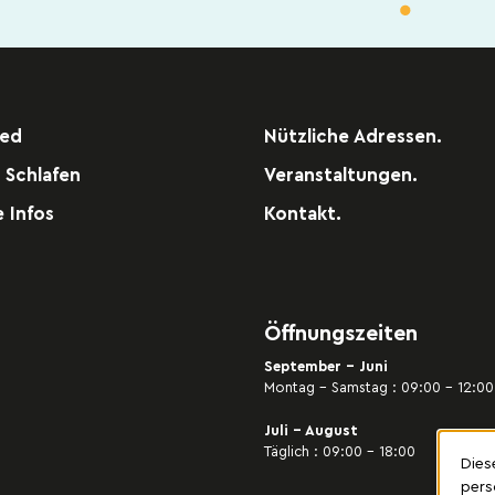
e la Place
6 97
red
Nützliche Adressen.
AKT
 Schlafen
Veranstaltungen.
ER KARTE ANZEIGEN
e Infos
Kontakt.
Öffnungszeiten
September - Juni
Montag – Samstag : 09:00 – 12:00 
Juli - August
Täglich : 09:00 – 18:00
Dies
pers