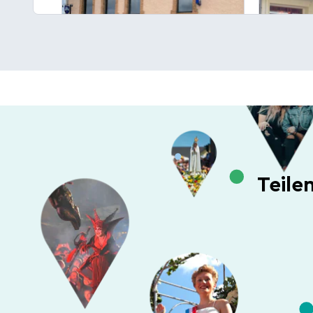
Café "Black Virus"
Café 
Café
Café
T:
27 99 17 63
T:
26 9
KONTAKT
KONT
AUF DER KARTE ANZEIGEN
AUF D
Teile