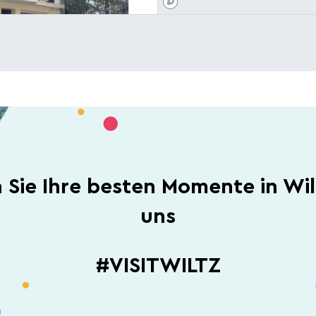
"La Bourse"
5 05 24
AKT
ER KARTE ANZEIGEN
n Sie Ihre besten Momente in Wil
uns
#VISITWILTZ