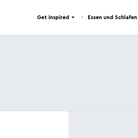
Get inspired
Essen und Schlafen
Entdeckung der Natur
Hotels.
Nützliche Adressen.
Geführte Touren
Campingplätze.
Veranstaltungen.