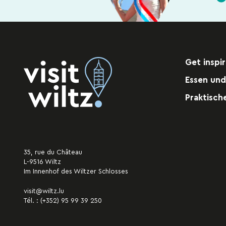
Café "Le Carré"
Café d
Café
Café
T:
691 958 101
T:
95 0
Get inspi
KONTAKT
KONT
Essen und
AUF DER KARTE ANZEIGEN
AUF D
Praktisch
35, rue du Château
L-9516 Wiltz
Im Innenhof des Wiltzer Schlosses
visit@wiltz.lu
Tél. :
(+352) 95 99 39 250
Ciné Café "Prabbeli"
Ciné-Café